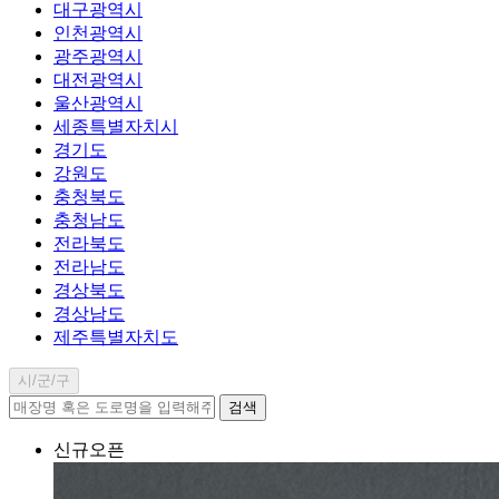
대구광역시
인천광역시
광주광역시
대전광역시
울산광역시
세종특별자치시
경기도
강원도
충청북도
충청남도
전라북도
전라남도
경상북도
경상남도
제주특별자치도
시/군/구
검색
신규오픈